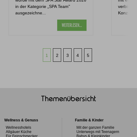
in der Kategorie „SPA Team"
verbinde
ausgezeichne...
Konzerten,
WEITERLESEN...
1
2
3
4
5
Themenübersicht
Wellness & Genuss
Familie & Kinder
Wellnesshotels
Mit der ganzen Familie
Allgäuer Küche
Unterwegs mit Teenagern
Für Feinschmecker
Babys & Kleinkinder