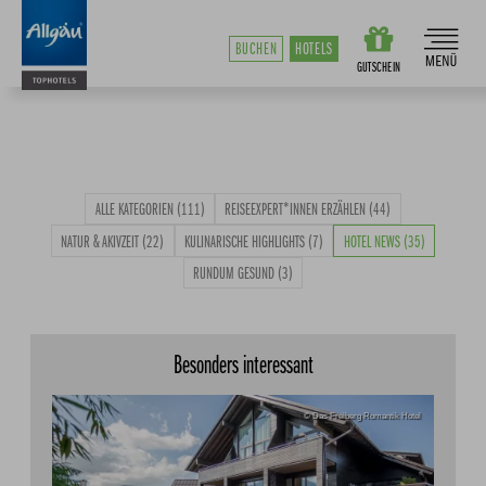
BUCHEN
HOTELS
ALLE KATEGORIEN
(111)
REISEEXPERT*INNEN ERZÄHLEN
(44)
NATUR & AKIVZEIT
(22)
KULINARISCHE HIGHLIGHTS
(7)
HOTEL NEWS
(35)
RUNDUM GESUND
(3)
Besonders interessant
© Das Freiberg Romantik Hotel