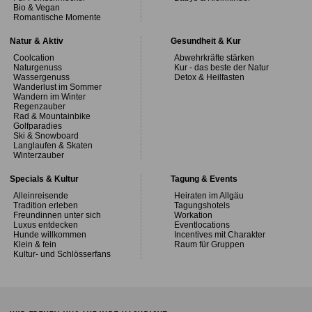
Bio & Vegan
Romantische Momente
Natur & Aktiv
Gesundheit & Kur
Coolcation
Abwehrkräfte stärken
Naturgenuss
Kur - das beste der Natur
Wassergenuss
Detox & Heilfasten
Wanderlust im Sommer
Wandern im Winter
Regenzauber
Rad & Mountainbike
Golfparadies
Ski & Snowboard
Langlaufen & Skaten
Winterzauber
Specials & Kultur
Tagung & Events
Alleinreisende
Heiraten im Allgäu
Tradition erleben
Tagungshotels
Freundinnen unter sich
Workation
Luxus entdecken
Eventlocations
Hunde willkommen
Incentives mit Charakter
Klein & fein
Raum für Gruppen
Kultur- und Schlösserfans