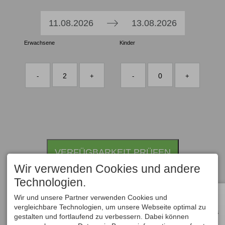
Press
Press
11.08.2026
13.08.2026
the
the
Erwachsene
down
Kinder
down
arrow
arrow
key
key
2
0
-
+
-
+
to
to
interact
interact
with
with
the
the
calendar
calendar
and
and
VERFÜGBARKEIT PRÜFEN
select
select
a
a
Wir verwenden Cookies und andere
date.
date.
Technologien.
Press
Press
Wir und unsere Partner verwenden Cookies und
the
the
vergleichbare Technologien, um unsere Webseite optimal zu
ALLE
question
question
HOTELS
gestalten und fortlaufend zu verbessern. Dabei können