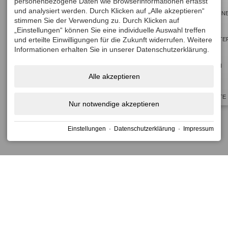
mark
mark
personenbezogene Daten wie Browserinformationen erfasst
und analysiert werden. Durch Klicken auf „Alle akzeptieren“
key
key
GUTSCHEIN
stimmen Sie der Verwendung zu. Durch Klicken auf
to
to
„Einstellungen“ können Sie eine individuelle Auswahl treffen
get
get
und erteilte Einwilligungen für die Zukunft widerrufen. Weitere
NEWSLETTE
the
the
Informationen erhalten Sie in unserer Datenschutzerklärung.
keyboard
keyboard
BUCHEN
shortcuts
shortcuts
Alle akzeptieren
for
for
TOP
changing
changing
ANGEBOTE
Nur notwendige akzeptieren
dates.
dates.
Einstellungen
·
Datenschutzerklärung
·
Impressum