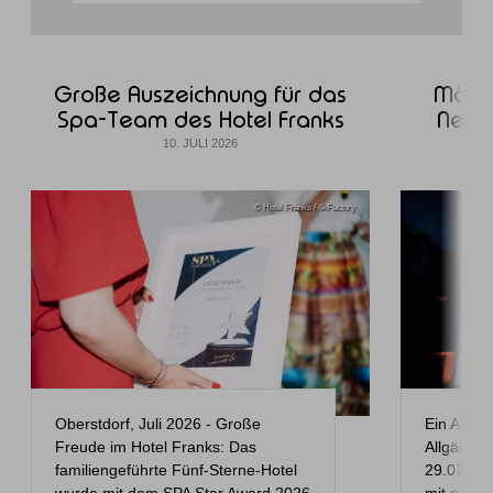
Große Auszeichnung für das
Märch
Spa-Team des Hotel Franks
Neus
10. JULI 2026
© Hotel Franks / 4kFactory
Oberstdorf, Juli 2026 - Große
Ein Aufen
Freude im Hotel Franks: Das
AllgäuTop
familiengeführte Fünf-Sterne-Hotel
29.07.202
wurde mit dem SPA Star Award 2026
mit einem