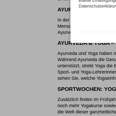
erteilte Einwilligun
Datenschutzerkläru
AYURVEDA MASSAGE
In der ayurvedischen Gesundh
Menschen es sind. Die ausg
Ayurveda- und Abhyanga-Mas
AYURVEDA & YOGA –
Ayurveda und Yoga haben nic
Während Ayurveda die Gesu
unterstützt, strebt Yoga di
Sport- und Yoga-Lehrerinnen
sehen Sie, welche Yogaeinh
SPORTWOCHEN: YOG
Zusätzlich finden im Frühjah
noch mehr Yogakurse sowie 
die Welt dieser ganzheitlic