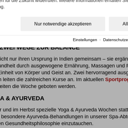
gen für die Zukunft widerrufen. Weitere Informationen erhalten Si
ng.
N UND ANWENDUNGEN
eitslehre wird der Mensch ganzheitlich betrachtet – so i
Nur notwendige akzeptieren
Al
ebildeten Therapeutinnen des 5 Sterne Hotels stimmen
sagen bis hin zu Kräuterstempelanwendungen – auf Si
Einstellungen
·
Datenschutze
 ZWEI WEGE ZUR BALANCE
ht nur ihren Ursprung in Indien gemeinsam – sie ergänz
ndheit durch ausgewogene Ernährung, Massagen und Re
e Einheit von Körper und Geist an. Zwei hervorragend aus
 leiten die zahlreichen Kurse an. Im aktuellen
Sportpr
eiten die Woche geboten werden.
A & AYURVEDA
r und im Herbst spezielle Yoga & Ayurveda Wochen statt.
besondere Ayurveda-Behandlungen in unserer Spa-Abteil
hen Gesundheitsphilosophie einzutauchen.