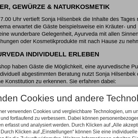
ER, GEWÜRZE & NATURKOSMETIK
00 Uhr vertieft Sonja Hilsenbek die Inhalte des Tages
ema erwartet die Gäste beispielsweise ein Kräuter- un
ine wunderbare Gelegenheit, Ayurveda mit allen Sinnen
chungen oder Kosmetikprodukte mit nach Hause zu neh
URVEDA INDIVIDUELL ERLEBEN
hop haben Gäste die Möglichkeit, eine ayurvedische Pu
dividuell abgestimmten Beratung nutzt Sonja Hilsenbek di
e Konstitution zu erkennen. Sie erfahren dabei:
n Ihre Energie stärken
nden Cookies und andere Technol
nen besonders guttun
 Geist ins Gleichgewicht bringen
tner verwenden Cookies und vergleichbare Technologien, um u
n und fortlaufend zu verbessern. Dabei können personenbezog
n erfasst und analysiert werden. Durch Klicken auf „Alle akzep
e hilft dabei, die individuelle und gemeinsame Konstit
Durch Klicken auf „Einstellungen“ können Sie eine individuelle
– 50 € | Paardiagnose: 60 Minuten – 95 €