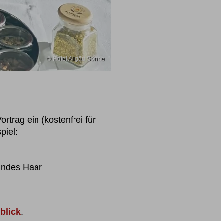
© Hotel Allgäu Sonne
trag ein (kostenfrei für
piel:
undes Haar
blick
.