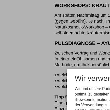
WORKSHOPS: KRÄUT
Am späten Nachmittag um 17.
(gegen Gebühr). Je nach Th
Naturkosmetik-Workshop – e
selbstgemachte Kräutermis
PULSDIAGNOSE – AY
Zwischen Vortrag und Works
In einer einfühlsamen und in
Methode, um Ihre persönlich
• welche Lebensgewohnheite
Wir verwe
• welche Nahrungsmittel Ih
• welche Rituale Körper und
Wir und unsere Par
optimal zu gestalte
Tipp für Paare:
Browserinformatione
Eine gemeinsame Pulsdiagnos
der Verwendung zu. 
Einzeldiagnose: 30 Minuten 