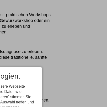
 mit praktischen Workshops
d Gewürzworkshop oder ein
 zu erleben und
men.
lsdiagnose zu erleben.
ese traditionelle, sanfte
ogien.
nsere Webseite
ene Daten wie
tieren“ stimmen Sie
ution besser zu verstehen.
 Auswahl treffen und