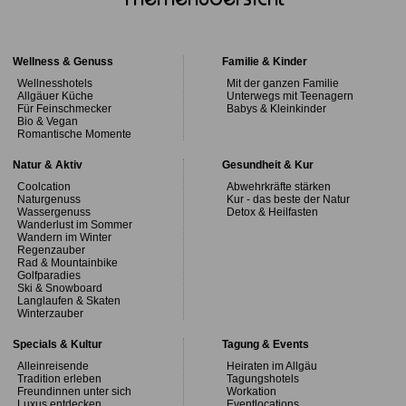
Wellness & Genuss
Familie & Kinder
Wellnesshotels
Mit der ganzen Familie
Allgäuer Küche
Unterwegs mit Teenagern
Für Feinschmecker
Babys & Kleinkinder
Bio & Vegan
Romantische Momente
Natur & Aktiv
Gesundheit & Kur
Coolcation
Abwehrkräfte stärken
Naturgenuss
Kur - das beste der Natur
Wassergenuss
Detox & Heilfasten
Wanderlust im Sommer
Wandern im Winter
Regenzauber
Rad & Mountainbike
Golfparadies
Ski & Snowboard
Langlaufen & Skaten
Winterzauber
Specials & Kultur
Tagung & Events
Alleinreisende
Heiraten im Allgäu
Tradition erleben
Tagungshotels
Freundinnen unter sich
Workation
Luxus entdecken
Eventlocations