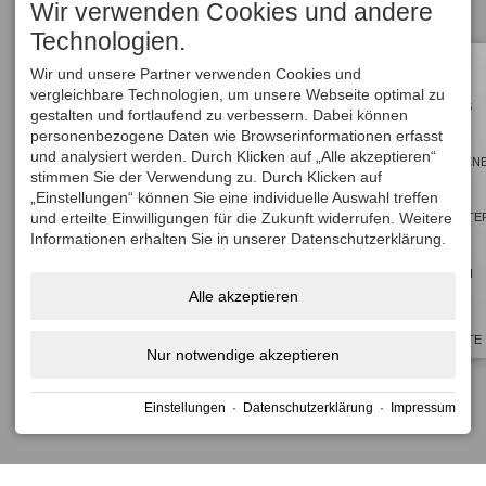
a
a
Wir verwenden Cookies und andere
date.
date.
Technologien.
Press
Press
Wir und unsere Partner verwenden Cookies und
the
the
vergleichbare Technologien, um unsere Webseite optimal zu
ALLE
question
question
HOTELS
gestalten und fortlaufend zu verbessern. Dabei können
mark
mark
personenbezogene Daten wie Browserinformationen erfasst
und analysiert werden. Durch Klicken auf „Alle akzeptieren“
key
key
GUTSCHEIN
stimmen Sie der Verwendung zu. Durch Klicken auf
to
to
„Einstellungen“ können Sie eine individuelle Auswahl treffen
get
get
und erteilte Einwilligungen für die Zukunft widerrufen. Weitere
NEWSLETTE
the
the
Informationen erhalten Sie in unserer Datenschutzerklärung.
keyboard
keyboard
BUCHEN
shortcuts
shortcuts
Alle akzeptieren
for
for
TOP
changing
changing
ANGEBOTE
Nur notwendige akzeptieren
dates.
dates.
Einstellungen
·
Datenschutzerklärung
·
Impressum