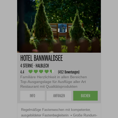
HOTEL BANNWALDSEE
4 STERNE · HALBLECH
4.4
(452 Bewertungen)
Familiäre Herzlichkeit in allen Bereichen
Top-Ausgangslage für Ausflüge aller Art
Restaurant mit Qualitätsprodukten
INFO
ANFRAGEN
BUCHEN
Regelmäßige Fastenwochen mit kompetenter,
ausgebildeter Fastenbegleiterin
Große Rundum-