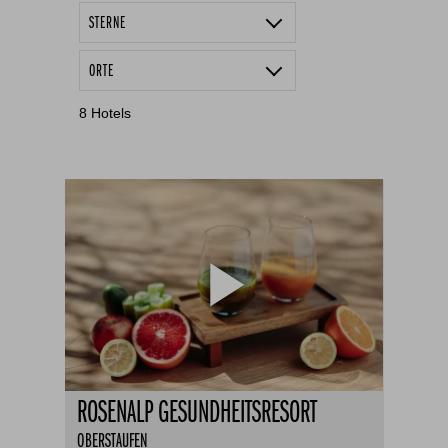
STERNE
4 Sterne
ORTE
5 Sterne
Halblech
8
Hotels
Maierhöfen
Oberstaufen
Oberstdorf
ROSENALP GESUNDHEITSRESORT
OBERSTAUFEN