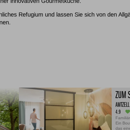
einer innovativen Gourmetküche.
önliches Refugium und lassen Sie sich von den All
nen.
ZUM 
AMTZELL
4.9
Familiär
Ein Bou
das ein