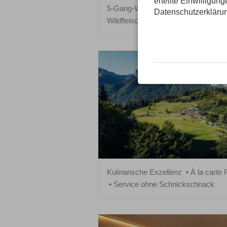
erteilte Einwilligun
5-Gang-Wahlmenü am Abend
à l
Datenschutzerkläru
Wildfleisch aus der eigenen Jagd
Kulinarische Exzellenz
À la carte 
Service ohne Schnickschnack