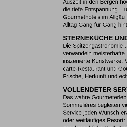
Auszeit in den Bergen hoc
die tiefe Entspannung – 
Gourmethotels im Allgäu is
Alltag Gang für Gang hint
STERNEKÜCHE UN
Die Spitzengastronomie u
verwandeln meisterhafte 
inszenierte Kunstwerke. V
carte-Restaurant und Go
Frische, Herkunft und ec
VOLLENDETER SER
Das wahre Gourmeterlebn
Sommelières begleiten v
Service jeden Wunsch era
oder weitläufiges Resort: 