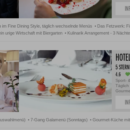
IN
im Fine Dining Style, täglich wechselnde Menüs
Das Fetzwerk: Fi
n urige Wirtschaft mit Biergarten
Kulinarik Arrangement - 3 Nächte
HOTE
5 STERN
4.6
Sport- 
Täglich
Gourmet
IN
Auswahlmenü)
7-Gang Galamenü (Sonntags)
Gourmet-Küche mit 