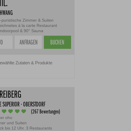
TIL.
CHWANG
n-puristische Zimmer & Suiten
ichnetes á la carte Restaurant
 Indoorpool & 90° Sauna
FO
ANFRAGEN
BUCHEN
ewählte Zutaten & Produkte
FREIBERG
E SUPERIOR · OBERSTDORF
(267 Bewertungen)
ber oho
er und Suiten
ck bis 12 Uhr. 3 Restaurants