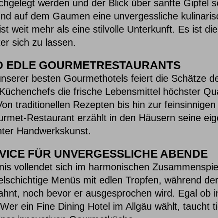
hgelegt werden und der Blick über sanfte Gipfel s
und auf dem Gaumen eine unvergessliche kulinari
t weit mehr als eine stilvolle Unterkunft. Es ist d
er sich zu lassen.
D EDLE GOURMETRESTAURANTS
nserer besten Gourmethotels feiert die Schätze de
Küchenchefs die frische Lebensmittel höchster Qua
on traditionellen Rezepten bis hin zur feinsinnige
urmet-Restaurant erzählt in den Häusern seine ei
hter Handwerkskunst.
VICE FÜR UNVERGESSLICHE ABENDE
is vollendet sich im harmonischen Zusammenspiel 
ielschichtige Menüs mit edlen Tropfen, während 
hnt, noch bevor er ausgesprochen wird. Egal ob 
Wer ein Fine Dining Hotel im Allgäu wählt, taucht tie