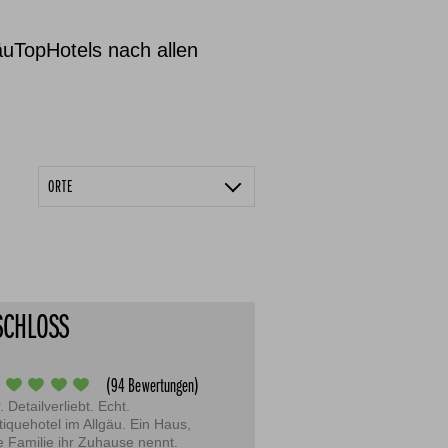
gäuTopHotels nach allen
ORTE
Bad Hindelang
Balderschwang
Burgberg im Allgäu
SCHLOSS
Fischen
Kleinwalsertal
(94 Bewertungen)
. Detailverliebt. Echt.
Oberstaufen
tiquehotel im Allgäu. Ein Haus,
e Familie ihr Zuhause nennt.