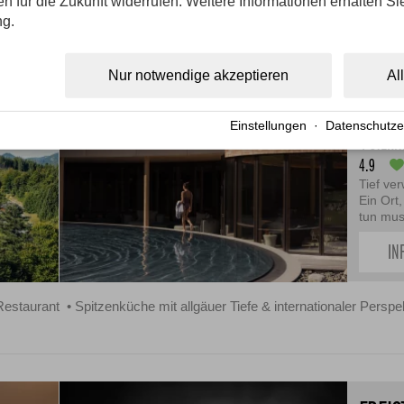
gen für die Zukunft widerrufen. Weitere Informationen erhalten Si
a Carte Showküche
Kochkurse
Große Vinothek mit 250 verschie
ng.
Nur notwendige akzeptieren
Al
BERG
Einstellungen
·
Datenschutze
4 STERN
4.9
Tief ve
Ein Ort
tun mus
IN
Restaurant
Spitzenküche mit allgäuer Tiefe & internationaler Perspe