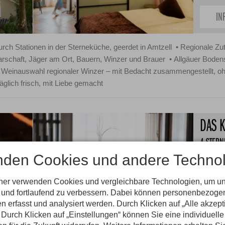
IN
ch Stationen in der Sterneküche, geerdet in Amtzell
Regionale Zut
rschaft, Jäger am Ort, Bauern, Winzer und Brauer
Allgäuer Bodens
Weinauswahl regionaler Winzer – mit Bedacht zusammengestellt, o
äglich frisch, mit Liebe gemacht
DAS 
4 STERN
4.8
nden Cookies und andere Technol
Absolute
7100 m²
tner verwenden Cookies und vergleichbare Technologien, um u
Vielfäl
n und fortlaufend zu verbessern. Dabei können personenbezog
IN
n erfasst und analysiert werden. Durch Klicken auf „Alle akzep
Durch Klicken auf „Einstellungen“ können Sie eine individuelle