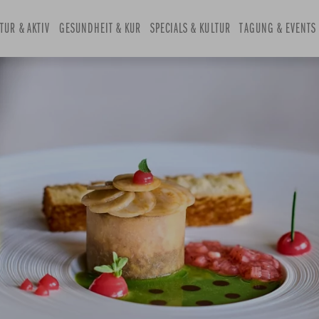
and
TUR & AKTIV
select
GESUNDHEIT & KUR
SPECIALS & KULTUR
TAGUNG & EVENTS
a
date.
Press
the
question
mark
key
to
get
the
keyboard
shortcuts
for
changing
dates.