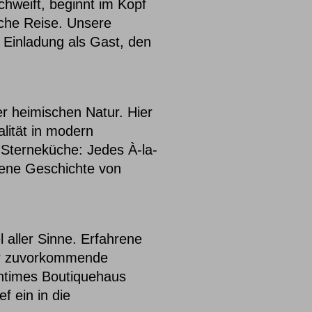
chweift, beginnt im Kopf
sche Reise. Unsere
ie Einladung als Gast, den
r heimischen Natur. Hier
lität in modern
n Sterneküche: Jedes À-la-
gene Geschichte von
aller Sinne. Erfahrene
der zuvorkommende
intimes Boutiquehaus
f ein in die