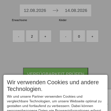
Press
Press
12.08.2026
14.08.2026
the
the
Erwachsene
down
Kinder
down
arrow
arrow
key
key
2
0
-
+
-
+
to
to
interact
interact
with
with
the
the
calendar
calendar
and
and
VERFÜGBARKEIT PRÜFEN
select
select
a
a
Wir verwenden Cookies und andere
date.
date.
Technologien.
Press
Press
Wir und unsere Partner verwenden Cookies und
the
the
vergleichbare Technologien, um unsere Webseite optimal zu
ALLE
question
question
HOTELS
gestalten und fortlaufend zu verbessern. Dabei können
mark
mark
personenbezogene Daten wie Browserinformationen erfasst