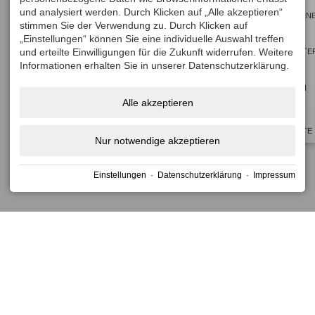
und analysiert werden. Durch Klicken auf „Alle akzeptieren“
key
key
GUTSCHEIN
stimmen Sie der Verwendung zu. Durch Klicken auf
to
to
„Einstellungen“ können Sie eine individuelle Auswahl treffen
get
get
und erteilte Einwilligungen für die Zukunft widerrufen. Weitere
NEWSLETTE
the
the
Informationen erhalten Sie in unserer Datenschutzerklärung.
keyboard
keyboard
BUCHEN
shortcuts
shortcuts
Alle akzeptieren
for
for
TOP
changing
changing
ANGEBOTE
Nur notwendige akzeptieren
dates.
dates.
Einstellungen
·
Datenschutzerklärung
·
Impressum