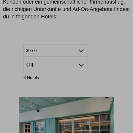
Kunden oder ein gemeinschaftlicher Firmenausflug,
die richtigen Unterkünfte und Ad-On-Angebote findest
du in folgenden Hotels:
STERNE
4 Sterne
ORTE
5 Sterne
Balderschwang
6
Hotels
Eisenberg
Halblech
Irsee
Kleinwalsertal
Oberstaufen