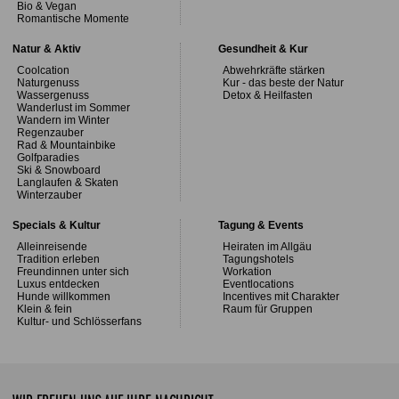
Bio & Vegan
Romantische Momente
Natur & Aktiv
Gesundheit & Kur
Coolcation
Abwehrkräfte stärken
Naturgenuss
Kur - das beste der Natur
Wassergenuss
Detox & Heilfasten
Wanderlust im Sommer
Wandern im Winter
Regenzauber
Rad & Mountainbike
Golfparadies
Ski & Snowboard
Langlaufen & Skaten
Winterzauber
Specials & Kultur
Tagung & Events
Alleinreisende
Heiraten im Allgäu
Tradition erleben
Tagungshotels
Freundinnen unter sich
Workation
Luxus entdecken
Eventlocations
Hunde willkommen
Incentives mit Charakter
Klein & fein
Raum für Gruppen
Kultur- und Schlösserfans