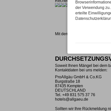
Rechenaufgabe.
Browserinformatione
der Verwendung zu. 
erteilte Einwilligun
Datenschutzerkläru
Mit dem Absenden des Formular
DURCHSETZUNGS
Soweit Ihnen Mängel bei dem bar
Kontaktdaten bei uns melden:
ProAllgäu GmbH & Co.KG
Burgstraße 18
87435 Kempten
DEUTSCHLAND
Tel.
+49 831 575 37 76
hotels@allgaeu.de
Sollten wir Ihre Rückmeldung ni