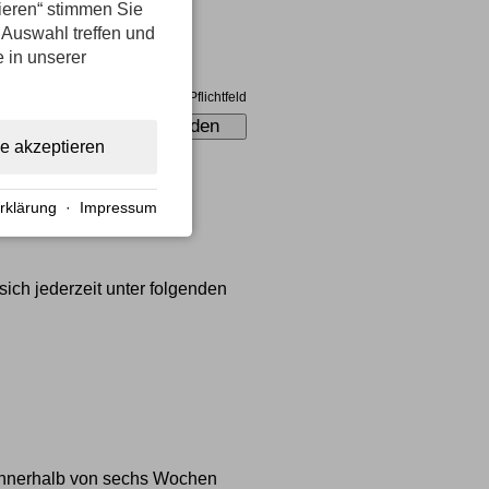
tieren“ stimmen Sie
 Auswahl treffen und
e in unserer
*
Pflichtfeld
le akzeptieren
rklärung
·
Impressum
ich jederzeit unter folgenden
e innerhalb von sechs Wochen