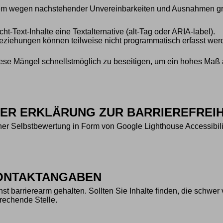
em wegen nachstehender Unvereinbarkeiten und Ausnahmen größt
cht-Text-Inhalte eine Textalternative (alt-Tag oder ARIA-label).
Beziehungen können teilweise nicht programmatisch erfasst wer
ese Mängel schnellstmöglich zu beseitigen, um ein hohes Maß an
ER ERKLÄRUNG ZUR BARRIEREFREIH
iner Selbstbewertung in Form von Google Lighthouse Accessibi
ONTAKTANGABEN
t barrierearm gehalten. Sollten Sie Inhalte finden, die schwer 
rechende Stelle.