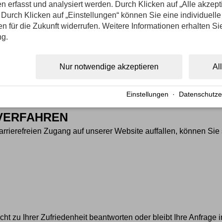
n erfasst und analysiert werden. Durch Klicken auf „Alle akzep
Durch Klicken auf „Einstellungen“ können Sie eine individuelle
gen für die Zukunft widerrufen. Weitere Informationen erhalten Si
ng.
Nur notwendige akzeptieren
Al
s habe ich die
Datenschutzerklärung
zur Kenntnis genommen.
Einstellungen
·
Datenschutze
VERFAHREN
rierefreien Zugang auf unserer Website auffallen, können Sie s
cht zu Ihrer Zufriedenheit beantworten oder bleibt Ihre Anfrag