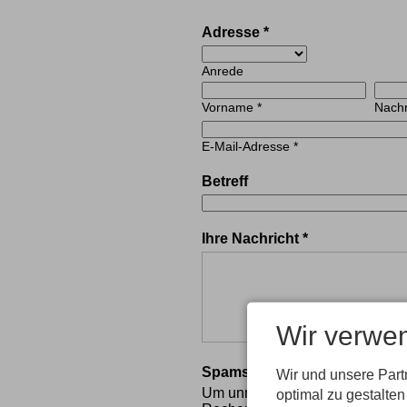
Adresse
*
Anrede
Vorname
*
Nac
E-Mail-Adresse
*
Betreff
Ihre Nachricht
*
Wir verwe
Spamschutz
*
Wir und unsere Par
Um unnötigen Spam zu vermeiden
optimal zu gestalte