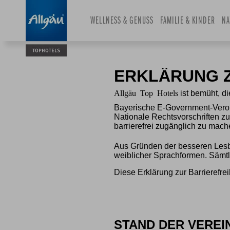
and
WELLNESS & GENUSS
select
FAMILIE & KINDER
NA
a
date.
Press
the
ERKLÄRUNG Z
question
Allgäu Top Hotels
mark
ist bemüht, d
key
Bayerische E-Government-Ver
Nationale Rechtsvorschriften z
to
barrierefrei zugänglich zu mach
get
the
Aus Gründen der besseren Lesba
keyboard
weiblicher Sprachformen. Sämtl
shortcuts
Diese Erklärung zur Barrierefreih
for
changing
dates.
STAND DER VEREI