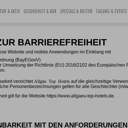
and
TUR & AKTIV
select
GESUNDHEIT & KUR
SPECIALS & KULTUR
TAGUNG & EVENTS
a
date.
Press
the
UR BARRIEREFREIHEIT
question
mark
iese Website und mobile Anwendungen im Einklang mit
key
ordnung (BayEGovV)
ur Umsetzung der Richtlinie (EU) 2016/2102 des Europäischen
to
en.
get
the
Allgäu Top Hotels
rkeit verzichtet
auf die gleichzeitige Verwe
keyboard
iche Personenbezeichnungen gelten für alle Geschlechter (m/w
shortcuts
eit gilt für die Website https://www.allgaeu-top-hotels.de.
for
changing
dates.
NBARKEIT MIT DEN ANFORDERUNGEN