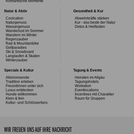
Romantische Momente
Natur & Aktiv
Gesundheit & Kur
Coolcation
Abwehrkräfte stärken
Naturgenuss
Kur - das beste der Natur
Wassergenuss
Detox & Heilfasten
Wanderlust im Sommer
Wandern im Winter
Regenzauber
Rad & Mountainbike
Golfparadies
Ski & Snowboard
Langlaufen & Skaten
Winterzauber
Specials & Kultur
Tagung & Events
Alleinreisende
Heiraten im Allgäu
Tradition erleben
Tagungshotels
Freundinnen unter sich
Workation
Luxus entdecken
Eventlocations
Hunde willkommen
Incentives mit Charakter
Klein & fein
Raum für Gruppen
Kultur- und Schlösserfans
WIR FREUEN UNS AUF IHRE NACHRICHT