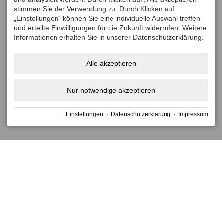
key
key
stimmen Sie der Verwendung zu. Durch Klicken auf
to
to
„Einstellungen“ können Sie eine individuelle Auswahl treffen
get
get
und erteilte Einwilligungen für die Zukunft widerrufen. Weitere
the
the
Informationen erhalten Sie in unserer Datenschutzerklärung.
keyboard
keyboard
shortcuts
shortcuts
Alle akzeptieren
for
for
changing
changing
Nur notwendige akzeptieren
dates.
dates.
Einstellungen
·
Datenschutzerklärung
·
Impressum