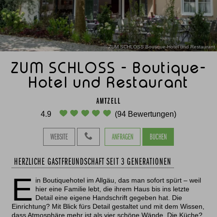
© ZUM SCHLOSS Boutique-Hotel und Restaurant
ZUM SCHLOSS - Boutique-
Hotel und Restaurant
AMTZELL
4.9
(94 Bewertungen)
WEBSITE
ANFRAGEN
BUCHEN
HERZLICHE GASTFREUNDSCHAFT SEIT 3 GENERATIONEN
E
in Boutiquehotel im Allgäu, das man sofort spürt – weil
hier eine Familie lebt, die ihrem Haus bis ins letzte
Detail eine eigene Handschrift gegeben hat. Die
Einrichtung? Mit Blick fürs Detail gestaltet und mit dem Wissen,
dass Atmosphäre mehr ist als vier schöne Wände. Die Küche?