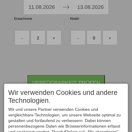
Press
Press
11.08.2026
13.08.2026
the
the
Erwachsene
down
Kinder
down
arrow
arrow
key
key
2
0
-
+
-
+
to
to
interact
interact
with
with
the
the
calendar
calendar
and
and
VERFÜGBARKEIT PRÜFEN
select
select
a
a
Wir verwenden Cookies und andere
date.
date.
Technologien.
Press
Press
Wir und unsere Partner verwenden Cookies und
the
the
vergleichbare Technologien, um unsere Webseite optimal zu
question
question
gestalten und fortlaufend zu verbessern. Dabei können
mark
mark
personenbezogene Daten wie Browserinformationen erfasst
und analysiert werden. Durch Klicken auf „Alle akzeptieren“