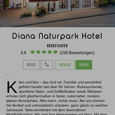
© DIANA Naturpark Hotel Garni
Diana Naturpark Hotel
OBERSTAUFEN
4.9
(158 Bewertungen)
WEBSITE
ANFRAGEN
BUCHEN
K
lein und fein – das sind wir. Familiär und persönlich
geführt bereits seit über 50 Jahren. Ruhesuchende,
sportliche Natur- und Golfliebhaber sowie Skihasen
erholen sich gleichermaßen in feiner, naturnaher, modern-
alpiner Atmosphäre. Alles kann, nichts muss. Bei uns können
Sie flexibel und unkompliziert urlauben, ganz gleich zu welcher
Jahreszeit. Stets kombiniert mit dem besonderen
Wohlfühlkomfort. Wir sind Ihre Heimatgeber mit Herz. Mit dem