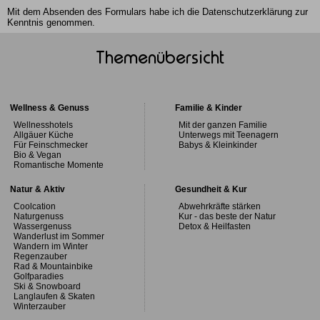
Mit dem Absenden des Formulars habe ich die
Datenschutzerklärung
zur
Kenntnis genommen.
Themenübersicht
Wellness & Genuss
Familie & Kinder
Wellnesshotels
Mit der ganzen Familie
Allgäuer Küche
Unterwegs mit Teenagern
Für Feinschmecker
Babys & Kleinkinder
Bio & Vegan
Romantische Momente
Natur & Aktiv
Gesundheit & Kur
Coolcation
Abwehrkräfte stärken
Naturgenuss
Kur - das beste der Natur
Wassergenuss
Detox & Heilfasten
Wanderlust im Sommer
Wandern im Winter
Regenzauber
Rad & Mountainbike
Golfparadies
Ski & Snowboard
Langlaufen & Skaten
Winterzauber