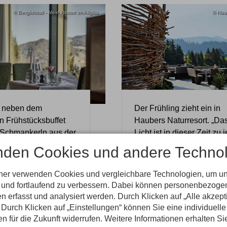
© Bergkristall - Mein Resort im Allgäu
© Hau
t neben dem
Der Frühling zieht ein in
n Frühstücksbuffet
Haubers Naturresort. „Da
 Schmankerln aus der
Licht ist in dieser Zeit zu 
king-Station am
Stunde anders“ schwärmt
nden Cookies und andere Technol
or allem das
Klaus Hauber. Und leucht
ichnete Abendmenü
zwischen den Ästen durch
tner verwenden Cookies und vergleichbare Technologien, um u
mmierten Allg...
d...
n und fortlaufend zu verbessern. Dabei können personenbezog
n erfasst und analysiert werden. Durch Klicken auf „Alle akzep
WEITERLESEN...
WEITERLESEN
Durch Klicken auf „Einstellungen“ können Sie eine individuelle
gen für die Zukunft widerrufen. Weitere Informationen erhalten Si