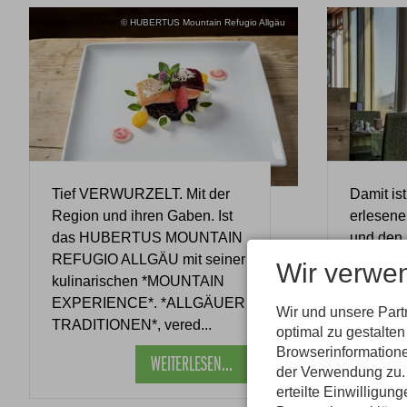
© HUBERTUS Mountain Refugio Allgäu
Damit is
Tief VERWURZELT. Mit der
erlesene
Region und ihren Gaben. Ist
und den
das HUBERTUS MOUNTAIN
Live-Coo
REFUGIO ALLGÄU mit seiner
Wir verwe
Mittag, v
kulinarischen *MOUNTAIN
ausgeze
EXPERIENCE*. *ALLGÄUER
Wir und unsere Par
des reno
TRADITIONEN*, vered...
optimal zu gestalte
Browserinformatione
WEITERLESEN...
der Verwendung zu. 
erteilte Einwilligun