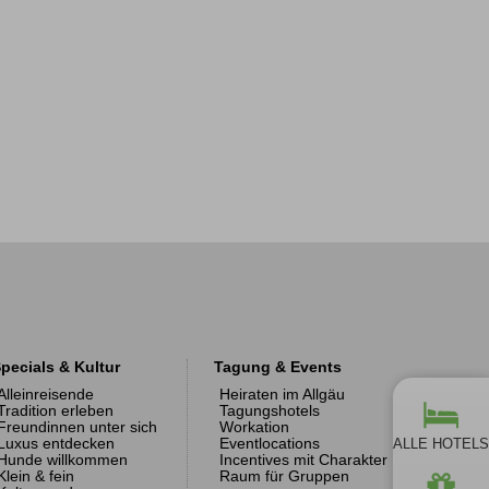
pecials & Kultur
Tagung & Events
Alleinreisende
Heiraten im Allgäu
Tradition erleben
Tagungshotels
Freundinnen unter sich
Workation
ALLE HOTELS
Luxus entdecken
Eventlocations
Hunde willkommen
Incentives mit Charakter
Klein & fein
Raum für Gruppen