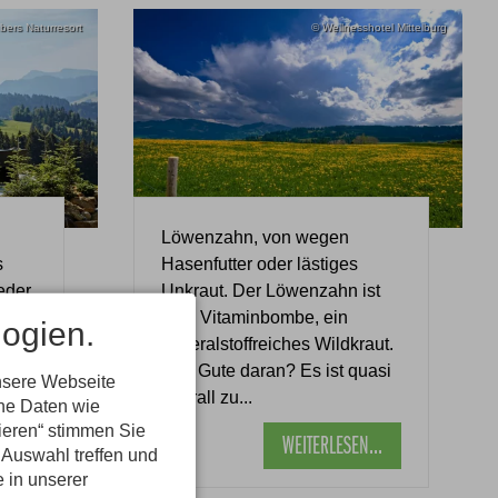
bers Naturresort
© Wellnesshotel Mittelburg
Löwenzahn, von wegen
s
Hasenfutter oder lästiges
jeder
Unkraut. Der Löwenzahn ist
eine Vitaminbombe, ein
ogien.
et
mineralstoffreiches Wildkraut.
 auf
Das Gute daran? Es ist quasi
nsere Webseite
überall zu...
ene Daten wie
tieren“ stimmen Sie
...
WEITERLESEN...
 Auswahl treffen und
e in unserer