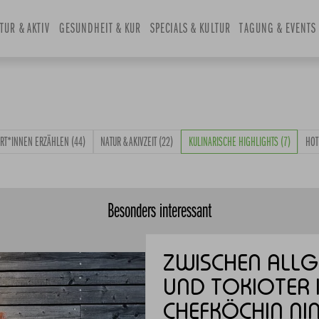
and
TUR & AKTIV
select
GESUNDHEIT & KUR
SPECIALS & KULTUR
TAGUNG & EVENTS
a
date.
Press
the
question
mark
ERT*INNEN ERZÄHLEN
(44)
NATUR & AKIVZEIT
(22)
KULINARISCHE HIGHLIGHTS
(7)
HOT
key
to
get
the
Besonders interessant
keyboard
shortcuts
for
ZWISCHEN ALLG
changing
UND TOKIOTER 
dates.
CHEFKÖCHIN NI