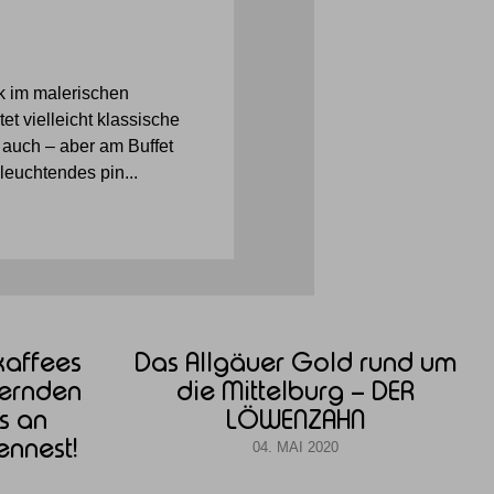
k im malerischen
t vielleicht klassische
auch – aber am Buffet
leuchtendes pin...
kaffees
Das Allgäuer Gold rund um
ernden
die Mittelburg – DER
s an
LÖWENZAHN
nnest!
04. MAI 2020