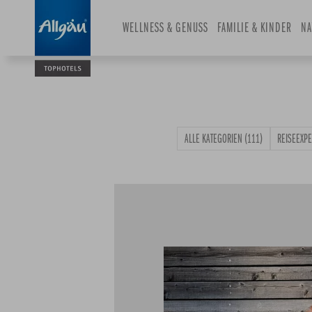
and
WELLNESS & GENUSS
select
FAMILIE & KINDER
NA
a
date.
Press
the
question
mark
ALLE KATEGORIEN
(111)
REISEEXP
key
to
get
the
keyboard
shortcuts
for
changing
dates.