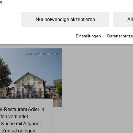
ng.
onal genießen im
-Restaurant Adler
Nur notwendige akzeptieren
Al
09. APRIL 2018
Einstellungen
·
Datenschutze
© Hotel Restaurant Adler
l-Restaurant Adler in
fen verbindet
Küche mit Allgäuer
. Zentral gelegen,