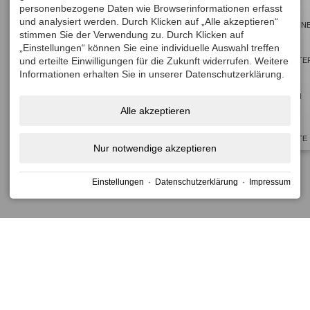
mark
mark
personenbezogene Daten wie Browserinformationen erfasst
und analysiert werden. Durch Klicken auf „Alle akzeptieren“
key
key
GUTSCHEIN
stimmen Sie der Verwendung zu. Durch Klicken auf
to
to
„Einstellungen“ können Sie eine individuelle Auswahl treffen
get
get
und erteilte Einwilligungen für die Zukunft widerrufen. Weitere
NEWSLETTE
the
the
Informationen erhalten Sie in unserer Datenschutzerklärung.
keyboard
keyboard
BUCHEN
shortcuts
shortcuts
Alle akzeptieren
for
for
TOP
changing
changing
ANGEBOTE
Nur notwendige akzeptieren
dates.
dates.
Einstellungen
·
Datenschutzerklärung
·
Impressum