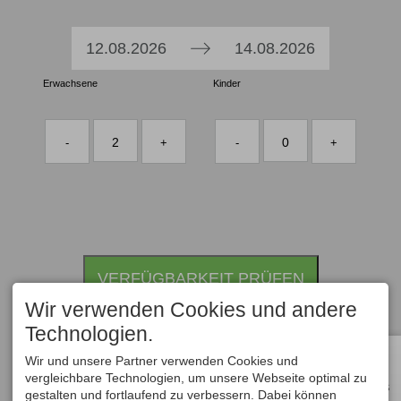
Press
Press
12.08.2026
14.08.2026
the
the
Erwachsene
down
Kinder
down
arrow
arrow
key
key
2
0
-
+
-
+
to
to
interact
interact
with
with
the
the
calendar
calendar
and
and
VERFÜGBARKEIT PRÜFEN
select
select
a
a
Wir verwenden Cookies und andere
date.
date.
Technologien.
Press
Press
Wir und unsere Partner verwenden Cookies und
the
the
vergleichbare Technologien, um unsere Webseite optimal zu
ALLE
question
question
HOTELS
gestalten und fortlaufend zu verbessern. Dabei können