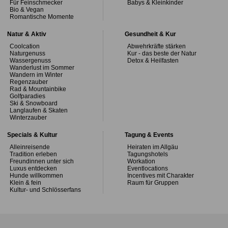
Für Feinschmecker
Babys & Kleinkinder
Bio & Vegan
Romantische Momente
Natur & Aktiv
Gesundheit & Kur
Coolcation
Abwehrkräfte stärken
Naturgenuss
Kur - das beste der Natur
Wassergenuss
Detox & Heilfasten
Wanderlust im Sommer
Wandern im Winter
Regenzauber
Rad & Mountainbike
Golfparadies
Ski & Snowboard
Langlaufen & Skaten
Winterzauber
Specials & Kultur
Tagung & Events
Alleinreisende
Heiraten im Allgäu
Tradition erleben
Tagungshotels
Freundinnen unter sich
Workation
Luxus entdecken
Eventlocations
Hunde willkommen
Incentives mit Charakter
Klein & fein
Raum für Gruppen
Kultur- und Schlösserfans