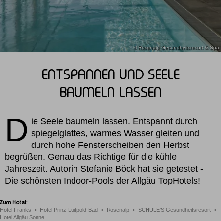
© Rosenalp Gesundheitsresort & Spa
ENTSPANNEN UND SEELE
BAUMELN LASSEN
D
ie Seele baumeln lassen. Entspannt durch
spiegelglattes, warmes Wasser gleiten und
durch hohe Fensterscheiben den Herbst
begrüßen. Genau das Richtige für die kühle
Jahreszeit. Autorin Stefanie Böck hat sie getestet -
Die schönsten Indoor-Pools der Allgäu TopHotels!
Zum Hotel:
Hotel Franks
Hotel Prinz-Luitpold-Bad
Rosenalp
SCHÜLE'S Gesundheitsresort
Hotel Allgäu Sonne