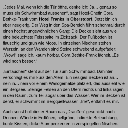
„Jedes Mal, wenn ich die Tür öffne, denke ich: Ja… genau so
muss ein Schwimmbad aussehen“, sagt Hotel-Chefin Cora
Bethke-Frank vom
Hotel Franks in Oberstdorf
. Jetzt bin ich
aber neugierig. Der Weg in den Spa-Bereich führt schonmal durch
einen höchst ungewöhnlichen Gang: Die Decke sieht aus wie
eine beleuchtete Felsspalte im Zickzack. Der Fußboden ist
flauschig und grün wie Moos. In einzelnen Nischen stehen
Wurzeln, an den Wänden sind Steine schwebend aufgefädelt.
„Wow!“ sage ich, kaum hörbar. Cora Bethke-Frank lächelt. „Es
wird noch besser.“
„Eintauchen“ steht auf der Tür zum Schwimmbad. Dahinter
verschlägt es mir kurz den Atem: Ein riesiges Becken ist an…
nein in… nein vor einem Wandgemälde platziert, das aussieht wie
ein Bergsee. Steinige Felsen an den Ufern rechts und links ragen
in den Raum, zum Teil sogar über das Wasser. Wer im Becken ist
denkt, er schwimmt im Bergquellwasser. „Irre“, entfährt es mir.
Auch sonst holt dieser Raum das „Draußen“ geschickt nach
Drinnen: Wände in Erdtönen, hellgrüne, indirekte Beleuchtung,
bunte Kissen, dicke Stumpenkerzen in verspiegelten Nischen.