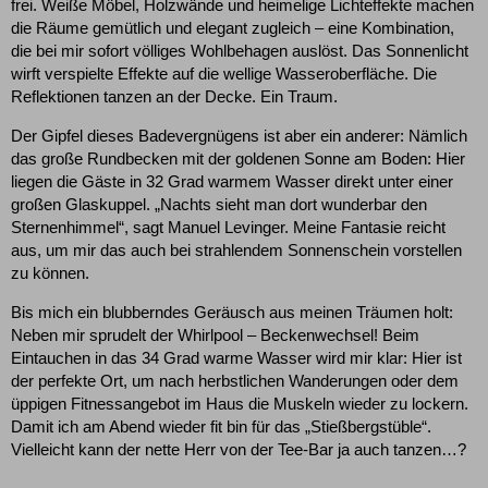
frei. Weiße Möbel, Holzwände und heimelige Lichteffekte machen
die Räume gemütlich und elegant zugleich – eine Kombination,
die bei mir sofort völliges Wohlbehagen auslöst. Das Sonnenlicht
wirft verspielte Effekte auf die wellige Wasseroberfläche. Die
Reflektionen tanzen an der Decke. Ein Traum.
Der Gipfel dieses Badevergnügens ist aber ein anderer: Nämlich
das große Rundbecken mit der goldenen Sonne am Boden: Hier
liegen die Gäste in 32 Grad warmem Wasser direkt unter einer
großen Glaskuppel. „Nachts sieht man dort wunderbar den
Sternenhimmel“, sagt Manuel Levinger. Meine Fantasie reicht
aus, um mir das auch bei strahlendem Sonnenschein vorstellen
zu können.
Bis mich ein blubberndes Geräusch aus meinen Träumen holt:
Neben mir sprudelt der Whirlpool – Beckenwechsel! Beim
Eintauchen in das 34 Grad warme Wasser wird mir klar: Hier ist
der perfekte Ort, um nach herbstlichen Wanderungen oder dem
üppigen Fitnessangebot im Haus die Muskeln wieder zu lockern.
Damit ich am Abend wieder fit bin für das „Stießbergstüble“.
Vielleicht kann der nette Herr von der Tee-Bar ja auch tanzen…?