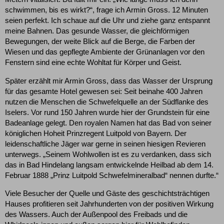
schwimmen, bis es wirkt?“, frage ich Armin Gross. 12 Minuten
seien perfekt. Ich schaue auf die Uhr und ziehe ganz entspannt
meine Bahnen. Das gesunde Wasser, die gleichförmigen
Bewegungen, der weite Blick auf die Berge, die Farben der
Wiesen und das gepflegte Ambiente der Grünanlagen vor den
Fenstern sind eine echte Wohltat für Körper und Geist.
Später erzählt mir Armin Gross, dass das Wasser der Ursprung
für das gesamte Hotel gewesen sei: Seit beinahe 400 Jahren
nutzen die Menschen die Schwefelquelle an der Südflanke des
Iselers. Vor rund 150 Jahren wurde hier der Grundstein für eine
Badeanlage gelegt. Den royalen Namen hat das Bad von seiner
königlichen Hoheit Prinzregent Luitpold von Bayern. Der
leidenschaftliche Jäger war gerne in seinen hiesigen Revieren
unterwegs. „Seinem Wohlwollen ist es zu verdanken, dass sich
das in Bad Hindelang langsam entwickelnde Heilbad ab dem 14.
Februar 1888 „Prinz Luitpold Schwefelmineralbad“ nennen durfte.“
Viele Besucher der Quelle und Gäste des geschichtsträchtigen
Hauses profitieren seit Jahrhunderten von der positiven Wirkung
des Wassers. Auch der Außenpool des Freibads und die