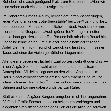
Ruhebereiche auch genügend Platz zum Entspannen. „Aber wir
sind schon auch ein lebenslustiges Haus.“
Im Panorama-Fitness-Raum, bei den geführten Wanderungen,
jeden Abend im urigen „Stießbergstüble“ bei Live-Musik und Tanz
oder eben beim Fitnesskurs im Schwimmbad: Auch ich komme
hier sofort ins Gespräch. „Auch grüner Tee?“, fragt ein netter
dunkelhaariger Herr an der Tee-Bar und hält mir einen Beutel hin.
Lächelnd lehne ich ab – mir ist eher nach einem der frischen
Äpfel. Der Herr nickt freundlich zurück und lässt sich mit seiner
Tasse auf einer der vielen gemütlichen Liegen nieder.
Alle, die mir begegnen, lächeln. Egal ob Servicekraft oder Gast —
in der Allgäu Sonne herrscht eine offene und unterhaltsame
Atmosphäre. Vielleicht liegt das an den vielen Angeboten im
Haus. Sport verbindet offensichtlich. Mich macht es heute vor
allem zufrieden. Nach den Übungen schwimme ich noch ein paar
Bahnen und komme dabei wunderbar zur Ruhe.
Statt eiskaltem Allgäuer Bergsee umgeben mich hier angenehme
28 Grad. Große Fenster mit edlen hellgrauen Vorhängen und
eleganten Stehlampen geben den Blick auf die Allgäuer Bergwelt