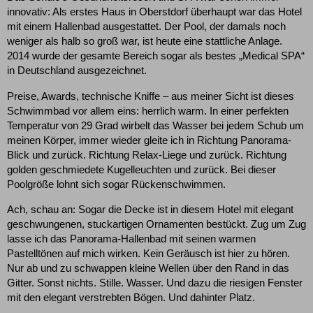
innovativ: Als erstes Haus in Oberstdorf überhaupt war das Hotel
mit einem Hallenbad ausgestattet. Der Pool, der damals noch
weniger als halb so groß war, ist heute eine stattliche Anlage.
2014 wurde der gesamte Bereich sogar als bestes „Medical SPA“
in Deutschland ausgezeichnet.
Preise, Awards, technische Kniffe – aus meiner Sicht ist dieses
Schwimmbad vor allem eins: herrlich warm. In einer perfekten
Temperatur von 29 Grad wirbelt das Wasser bei jedem Schub um
meinen Körper, immer wieder gleite ich in Richtung Panorama-
Blick und zurück. Richtung Relax-Liege und zurück. Richtung
golden geschmiedete Kugelleuchten und zurück. Bei dieser
Poolgröße lohnt sich sogar Rückenschwimmen.
Ach, schau an: Sogar die Decke ist in diesem Hotel mit elegant
geschwungenen, stuckartigen Ornamenten bestückt. Zug um Zug
lasse ich das Panorama-Hallenbad mit seinen warmen
Pastelltönen auf mich wirken. Kein Geräusch ist hier zu hören.
Nur ab und zu schwappen kleine Wellen über den Rand in das
Gitter. Sonst nichts. Stille. Wasser. Und dazu die riesigen Fenster
mit den elegant verstrebten Bögen. Und dahinter Platz.