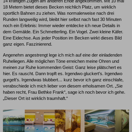
14 kräftigen Zügen am anderen Ende angekommen. Mit 10 mal
18 Metern bietet dieses Becken reichlich Platz, um wirklich
sportlich Bahnen zu ziehen. Was normalerweise nach drei
Runden langweilig wird, bleibt hier selbst nach fast 30 Minuten
noch ein Erlebnis: Immer wieder entdecke ich neue Details in
dem Gemälde. Ein Schmetterling. Ein Vogel. Zwei kleine Käfer.
Eine Eidechse. Aus jeder Position im Becken wirkt dieses Bild
ganz eigen. Faszinierend.
Angenehm angestrengt lege ich mich auf eine der einladenden
Ruheliegen. Alle möglichen Töne erreichen meine Ohren und
meinen zur Ruhe kommenden Geist: Ganz leise plätschert es
hier. Es rauscht. Dann tropft es. Irgendwo gluckert’s. Irgendwo
gurgelt’s. Irgendwas blubbert… kurz bevor ich ganz einschlafe,
verabschiede ich mich lieber von diesem erholsamen Ort. „Sie
haben recht, Frau Bethke Frank“, sage ich noch bevor ich gehe.
„Dieser Ort ist wirklich traumhaft.“