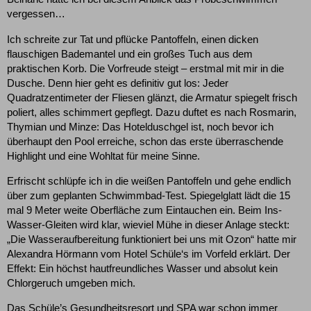
vergessen…
Ich schreite zur Tat und pflücke Pantoffeln, einen dicken
flauschigen Bademantel und ein großes Tuch aus dem
praktischen Korb. Die Vorfreude steigt – erstmal mit mir in die
Dusche. Denn hier geht es definitiv gut los: Jeder
Quadratzentimeter der Fliesen glänzt, die Armatur spiegelt frisch
poliert, alles schimmert gepflegt. Dazu duftet es nach Rosmarin,
Thymian und Minze: Das Hotelduschgel ist, noch bevor ich
überhaupt den Pool erreiche, schon das erste überraschende
Highlight und eine Wohltat für meine Sinne.
Erfrischt schlüpfe ich in die weißen Pantoffeln und gehe endlich
über zum geplanten Schwimmbad-Test. Spiegelglatt lädt die 15
mal 9 Meter weite Oberfläche zum Eintauchen ein. Beim Ins-
Wasser-Gleiten wird klar, wieviel Mühe in dieser Anlage steckt:
„Die Wasseraufbereitung funktioniert bei uns mit Ozon“ hatte mir
Alexandra Hörmann vom Hotel Schüle‘s im Vorfeld erklärt. Der
Effekt: Ein höchst hautfreundliches Wasser und absolut kein
Chlorgeruch umgeben mich.
Das Schüle’s Gesundheitsresort und SPA war schon immer