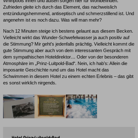
Whirlpools innen und außen sorgen hier für Wohlbefinden.
Zufrieden gleite ich durch das Element, das nachweislich
entzündungshemmend, antiseptisch und schmerzstillend ist. Und
angenehm ist es noch dazu. Was will man mehr?
Nach 12 Minuten steige ich bestens gelaunt aus diesem Becken.
Vielleicht wirkt das Wunder-Schwefelwasser ja auch positiv auf
die Stimmung? Mir geht’s jedenfalls prächtig. Vielleicht kommt die
gute Stimmung aber auch von dem interessanten Gespräch mit
dem sympathischen Hoteldirektor… Oder von der besonderen
Atmosphäre im „Prinz-Luitpold-Bad“. Nein, ich hab’s: Allein die
imposante Geschichte rund um das Hotel macht das
Schwimmen in diesem Hotel zu einem echten Erlebnis – das gibt
es sonst wirklich nirgends.
Hotel Prinz-Luitpold-Bad