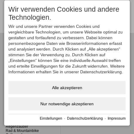
Wir verwenden Cookies und andere
ALLE GESCHICHTEN ANZEIGEN
Technologien.
Wir und unsere Partner verwenden Cookies und
vergleichbare Technologien, um unsere Webseite optimal zu
gestalten und fortlaufend zu verbessern. Dabei können
Themenübersicht
personenbezogene Daten wie Browserinformationen erfasst
und analysiert werden. Durch Klicken auf „Alle akzeptieren“
stimmen Sie der Verwendung zu. Durch Klicken auf
„Einstellungen“ können Sie eine individuelle Auswahl treffen
Wellness & Genuss
Familie & Kinder
und erteilte Einwilligungen für die Zukunft widerrufen. Weitere
Wellnesshotels
Mit der ganzen Familie
Informationen erhalten Sie in unserer Datenschutzerklärung.
Allgäuer Küche
Unterwegs mit Teenagern
Für Feinschmecker
Babys & Kleinkinder
Bio & Vegan
Alle akzeptieren
Romantische Momente
Natur & Aktiv
Gesundheit & Kur
Nur notwendige akzeptieren
Coolcation
Abwehrkräfte stärken
Naturgenuss
Kur - das beste der Natur
Wassergenuss
Detox & Heilfasten
Wanderlust im Sommer
Einstellungen
·
Datenschutzerklärung
·
Impressum
Wandern im Winter
Regenzauber
Rad & Mountainbike