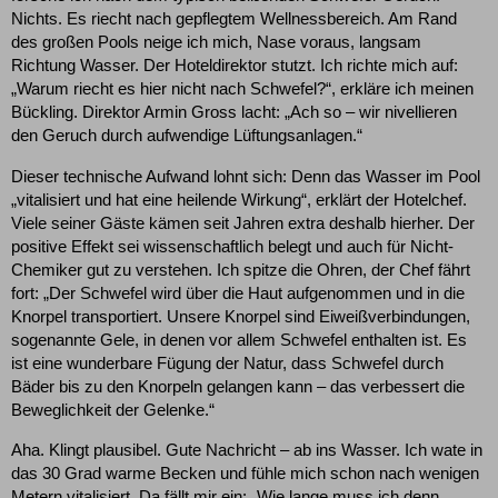
Nichts. Es riecht nach gepflegtem Wellnessbereich. Am Rand
des großen Pools neige ich mich, Nase voraus, langsam
Richtung Wasser. Der Hoteldirektor stutzt. Ich richte mich auf:
„Warum riecht es hier nicht nach Schwefel?“, erkläre ich meinen
Bückling. Direktor Armin Gross lacht: „Ach so – wir nivellieren
den Geruch durch aufwendige Lüftungsanlagen.“
Dieser technische Aufwand lohnt sich: Denn das Wasser im Pool
„vitalisiert und hat eine heilende Wirkung“, erklärt der Hotelchef.
Viele seiner Gäste kämen seit Jahren extra deshalb hierher. Der
positive Effekt sei wissenschaftlich belegt und auch für Nicht-
Chemiker gut zu verstehen. Ich spitze die Ohren, der Chef fährt
fort: „Der Schwefel wird über die Haut aufgenommen und in die
Knorpel transportiert. Unsere Knorpel sind Eiweißverbindungen,
sogenannte Gele, in denen vor allem Schwefel enthalten ist. Es
ist eine wunderbare Fügung der Natur, dass Schwefel durch
Bäder bis zu den Knorpeln gelangen kann – das verbessert die
Beweglichkeit der Gelenke.“
Aha. Klingt plausibel. Gute Nachricht – ab ins Wasser. Ich wate in
das 30 Grad warme Becken und fühle mich schon nach wenigen
Metern vitalisiert. Da fällt mir ein: „Wie lange muss ich denn