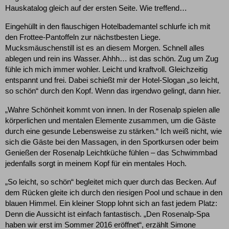
Hauskatalog gleich auf der ersten Seite. Wie treffend…
Eingehüllt in den flauschigen Hotelbademantel schlurfe ich mit
den Frottee-Pantoffeln zur nächstbesten Liege.
Mucksmäuschenstill ist es an diesem Morgen. Schnell alles
ablegen und rein ins Wasser. Ahhh… ist das schön. Zug um Zug
fühle ich mich immer wohler. Leicht und kraftvoll. Gleichzeitig
entspannt und frei. Dabei schießt mir der Hotel-Slogan „so leicht,
so schön“ durch den Kopf. Wenn das irgendwo gelingt, dann hier.
„Wahre Schönheit kommt von innen. In der Rosenalp spielen alle
körperlichen und mentalen Elemente zusammen, um die Gäste
durch eine gesunde Lebensweise zu stärken.“ Ich weiß nicht, wie
sich die Gäste bei den Massagen, in den Sportkursen oder beim
Genießen der Rosenalp Leichtküche fühlen – das Schwimmbad
jedenfalls sorgt in meinem Kopf für ein mentales Hoch.
„So leicht, so schön“ begleitet mich quer durch das Becken. Auf
dem Rücken gleite ich durch den riesigen Pool und schaue in den
blauen Himmel. Ein kleiner Stopp lohnt sich an fast jedem Platz:
Denn die Aussicht ist einfach fantastisch. „Den Rosenalp-Spa
haben wir erst im Sommer 2016 eröffnet“, erzählt Simone