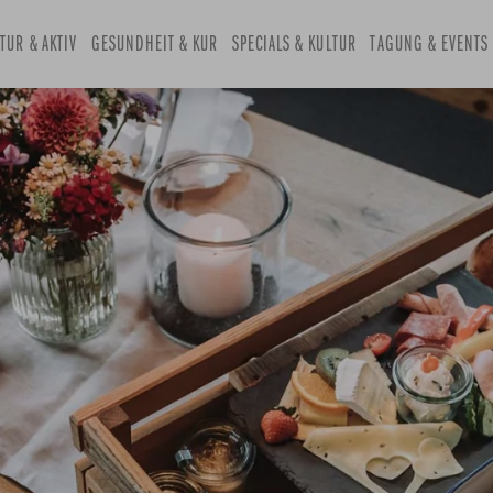
and
TUR & AKTIV
select
GESUNDHEIT & KUR
SPECIALS & KULTUR
TAGUNG & EVENTS
a
date.
Press
the
question
mark
key
to
get
the
keyboard
shortcuts
for
changing
dates.