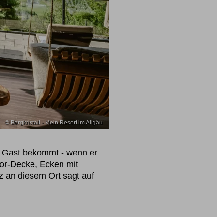
© Bergkristall - Mein Resort im Allgäu
er Gast bekommt - wenn er
oor-Decke, Ecken mit
z an diesem Ort sagt auf