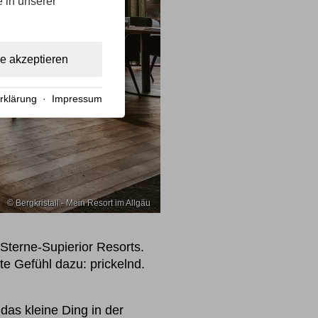
e in unserer
le akzeptieren
rklärung
·
Impressum
© Bergkristall - Mein Resort im Allgäu
Sterne-Supierior Resorts.
e Gefühl dazu: prickelnd.
das kleine Ding in der