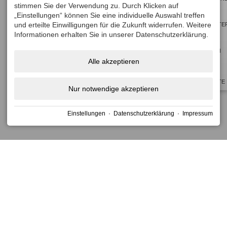
stimmen Sie der Verwendung zu. Durch Klicken auf
to
to
„Einstellungen“ können Sie eine individuelle Auswahl treffen
get
get
und erteilte Einwilligungen für die Zukunft widerrufen. Weitere
NEWSLETTE
the
the
Informationen erhalten Sie in unserer Datenschutzerklärung.
keyboard
keyboard
BUCHEN
shortcuts
shortcuts
Alle akzeptieren
for
for
TOP
changing
changing
ANGEBOTE
Nur notwendige akzeptieren
dates.
dates.
Einstellungen
·
Datenschutzerklärung
·
Impressum