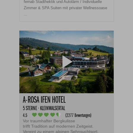
fernab Stadthektik und Autolärm / Individuelle
Zimmer & SPA Suiten mit privater Wellnessoase
...
A-ROSA IFEN HOTEL
5 STERNE · KLEINWALSERTAL
4.5
(2277 Bewertungen)
Vor traumhafter Bergkulisse
trifft Tradition auf modernen Zeitgeist.
Vereint zu einem alpinen Sehnsuchtsort.