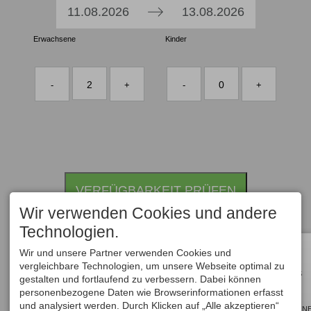
Press
Press
11.08.2026
13.08.2026
the
the
Erwachsene
down
Kinder
down
arrow
arrow
key
key
2
0
-
+
-
+
to
to
interact
interact
with
with
the
the
calendar
calendar
and
and
VERFÜGBARKEIT PRÜFEN
select
select
a
a
Wir verwenden Cookies und andere
date.
date.
Technologien.
Press
Press
Wir und unsere Partner verwenden Cookies und
the
the
vergleichbare Technologien, um unsere Webseite optimal zu
ALLE
question
question
HOTELS
gestalten und fortlaufend zu verbessern. Dabei können
mark
mark
personenbezogene Daten wie Browserinformationen erfasst
und analysiert werden. Durch Klicken auf „Alle akzeptieren“
key
key
GUTSCHEIN