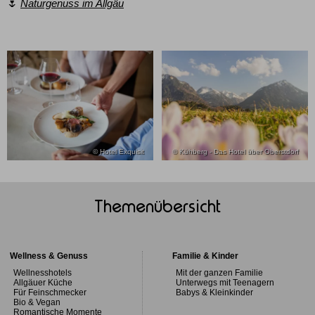
🌷
Naturgenuss im Allgäu
© Hotel Exquisit
© Kühberg - Das Hotel über Oberstdorf
Themenübersicht
Wellness & Genuss
Familie & Kinder
Wellnesshotels
Mit der ganzen Familie
Allgäuer Küche
Unterwegs mit Teenagern
Für Feinschmecker
Babys & Kleinkinder
Bio & Vegan
Romantische Momente