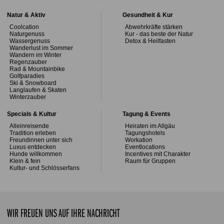
Natur & Aktiv
Gesundheit & Kur
Coolcation
Abwehrkräfte stärken
Naturgenuss
Kur - das beste der Natur
Wassergenuss
Detox & Heilfasten
Wanderlust im Sommer
Wandern im Winter
Regenzauber
Rad & Mountainbike
Golfparadies
Ski & Snowboard
Langlaufen & Skaten
Winterzauber
Specials & Kultur
Tagung & Events
Alleinreisende
Heiraten im Allgäu
Tradition erleben
Tagungshotels
Freundinnen unter sich
Workation
Luxus entdecken
Eventlocations
Hunde willkommen
Incentives mit Charakter
Klein & fein
Raum für Gruppen
Kultur- und Schlösserfans
WIR FREUEN UNS AUF IHRE NACHRICHT