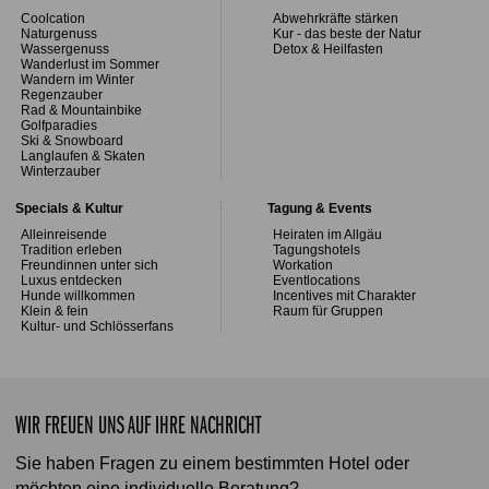
Coolcation
Abwehrkräfte stärken
Naturgenuss
Kur - das beste der Natur
Wassergenuss
Detox & Heilfasten
Wanderlust im Sommer
Wandern im Winter
Regenzauber
Rad & Mountainbike
Golfparadies
Ski & Snowboard
Langlaufen & Skaten
Winterzauber
Specials & Kultur
Tagung & Events
Alleinreisende
Heiraten im Allgäu
Tradition erleben
Tagungshotels
Freundinnen unter sich
Workation
Luxus entdecken
Eventlocations
Hunde willkommen
Incentives mit Charakter
Klein & fein
Raum für Gruppen
Kultur- und Schlösserfans
WIR FREUEN UNS AUF IHRE NACHRICHT
Sie haben Fragen zu einem bestimmten Hotel oder
möchten eine individuelle Beratung?