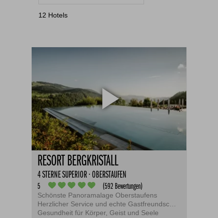
5 Sterne
Bad Hindelang
12
Hotels
Burgberg im Allgäu
Füssen
Kleinwalsertal
Marktoberdorf
Oberstaufen
Oberstdorf
Scheidegg
Schwangau / Hohenschwangau
RESORT BERGKRISTALL
4 STERNE SUPERIOR · OBERSTAUFEN
5
(592 Bewertungen)
Schönste Panoramalage Oberstaufens
Herzlicher Service und echte Gastfreundschaft
Gesundheit für Körper, Geist und Seele