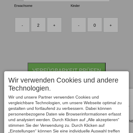
Erwachsene
down
Kinder
down
arrow
arrow
key
key
2
0
-
+
-
+
to
to
interact
interact
with
with
the
the
calendar
calendar
and
and
VERFÜGBARKEIT PRÜFEN
select
select
a
a
Wir verwenden Cookies und andere
date.
date.
Technologien.
Press
Press
Wir und unsere Partner verwenden Cookies und
the
the
vergleichbare Technologien, um unsere Webseite optimal zu
ALLE
question
question
HOTELS
gestalten und fortlaufend zu verbessern. Dabei können
mark
mark
personenbezogene Daten wie Browserinformationen erfasst
und analysiert werden. Durch Klicken auf „Alle akzeptieren“
key
key
GUTSCHEIN
stimmen Sie der Verwendung zu. Durch Klicken auf
to
to
„Einstellungen“ können Sie eine individuelle Auswahl treffen