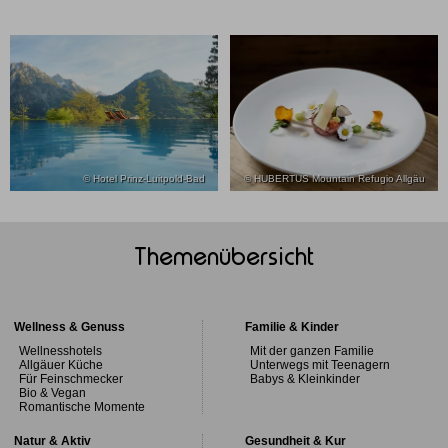
© Hotel Prinz-Luitpold-Bad
© HUBERTUS Mountain Refugio Allgäu
Themenübersicht
Wellness & Genuss
Familie & Kinder
Wellnesshotels
Mit der ganzen Familie
Allgäuer Küche
Unterwegs mit Teenagern
Für Feinschmecker
Babys & Kleinkinder
Bio & Vegan
Romantische Momente
Natur & Aktiv
Gesundheit & Kur