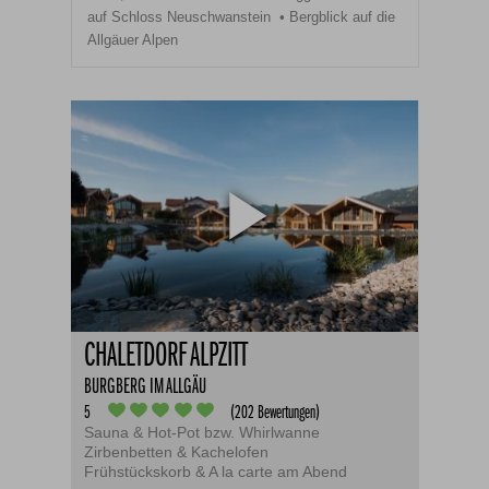
auf Schloss Neuschwanstein
Bergblick auf die
Allgäuer Alpen
CHALETDORF ALPZITT
BURGBERG IM ALLGÄU
5
(202 Bewertungen)
Sauna & Hot-Pot bzw. Whirlwanne
Zirbenbetten & Kachelofen
Frühstückskorb & A la carte am Abend