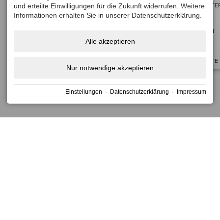
get
get
und erteilte Einwilligungen für die Zukunft widerrufen. Weitere
NEWSLETTE
the
the
Informationen erhalten Sie in unserer Datenschutzerklärung.
keyboard
keyboard
BUCHEN
shortcuts
shortcuts
Alle akzeptieren
for
for
TOP
changing
changing
ANGEBOTE
Nur notwendige akzeptieren
dates.
dates.
Einstellungen
·
Datenschutzerklärung
·
Impressum