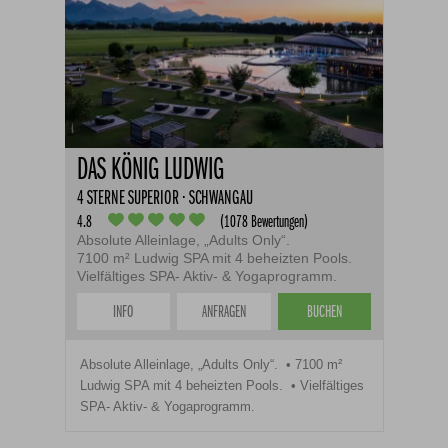
DAS KÖNIG LUDWIG
4 STERNE SUPERIOR · SCHWANGAU
4.8
(1078 Bewertungen)
Absolute Alleinlage, „Adults Only“.
7100 m² Ludwig SPA mit 4 beheizten Pools.
Vielfältiges SPA- Aktiv- & Yogaprogramm.
INFO
ANFRAGEN
BUCHEN
Absolute Alleinlage, „Adults Only“.
7100 m²
Ludwig SPA mit 4 beheizten Pools.
Vielfältiges
SPA- Aktiv- & Yogaprogramm.