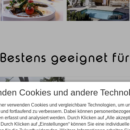
Bestens geeignet für
nden Cookies und andere Technol
Spektakuläre Bergkulis
Wandern, Radfahren, S
tner verwenden Cookies und vergleichbare Technologien, um u
direkt ab Hotel.
n und fortlaufend zu verbessern. Dabei können personenbezog
genuss
Panoramablick aus je
n erfasst und analysiert werden. Durch Klicken auf „Alle akzep
Alpin-SPA mit Blick auf
Durch Klicken auf „Einstellungen“ können Sie eine individuelle