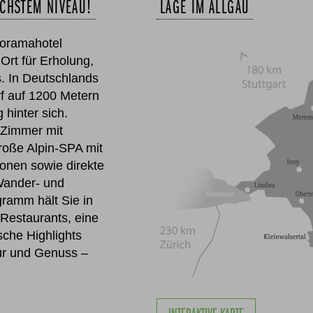
CHSTEM NIVEAU!
LAGE IM ALLGÄU
oramahotel
Ort für Erholung,
. In Deutschlands
f auf 1200 Metern
 hinter sich.
 Zimmer mit
roße Alpin-SPA mit
onen sowie direkte
Wander- und
ramm hält Sie in
Restaurants, eine
ische Highlights
ur und Genuss –