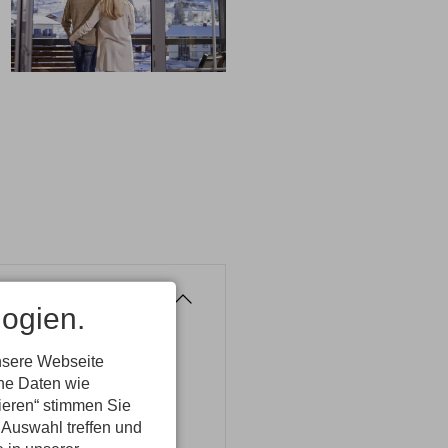
ogien.
se auf 1.200 m Höhe.
kifahren und Langlaufen
nsere Webseite
ene Daten wie
dem Zimmer.
tieren“ stimmen Sie
 die Bergwelt.
 Auswahl treffen und