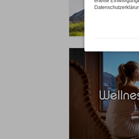
erteilte Einwilligun
Datenschutzerkläru
Wellnes