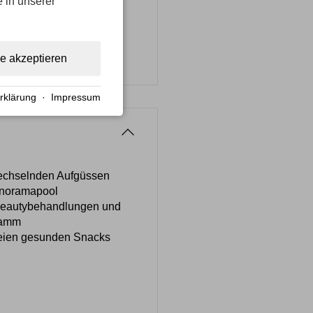
e in unserer
le akzeptieren
rklärung
·
Impressum
wechselnden Aufgüssen
anoramapool
Beautybehandlungen und
gramm
freien gesunden Snacks