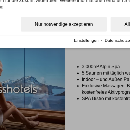
gen für die Zukunft widerrufen. Weitere Informationen erhalten Si
ng.
Nur notwendige akzeptieren
Al
Einstellungen
·
Datenschutze
3.000m² Alpin Spa
5 Saunen mit täglich 
Indoor – und Außen P
shotels
Exklusive Massagen, 
kostenfreies Aktivpro
SPA Bistro mit kosten