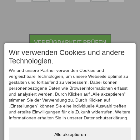
interact
interact
with
with
the
the
calendar
calendar
and
and
VERFÜGBARKEIT PRÜFEN
select
select
a
a
Wir verwenden Cookies und andere
date.
date.
Technologien.
Press
Press
Wir und unsere Partner verwenden Cookies und
the
the
vergleichbare Technologien, um unsere Webseite optimal zu
question
question
gestalten und fortlaufend zu verbessern. Dabei können
mark
mark
personenbezogene Daten wie Browserinformationen erfasst
und analysiert werden. Durch Klicken auf „Alle akzeptieren“
key
key
stimmen Sie der Verwendung zu. Durch Klicken auf
to
to
„Einstellungen“ können Sie eine individuelle Auswahl treffen
get
get
und erteilte Einwilligungen für die Zukunft widerrufen. Weitere
the
the
Informationen erhalten Sie in unserer Datenschutzerklärung.
keyboard
keyboard
shortcuts
shortcuts
Alle akzeptieren