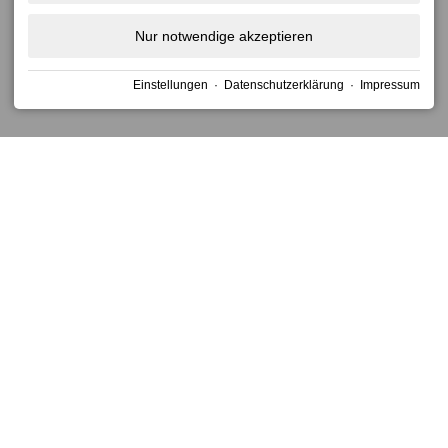
for
for
changing
changing
Nur notwendige akzeptieren
dates.
dates.
Einstellungen
·
Datenschutzerklärung
·
Impressum