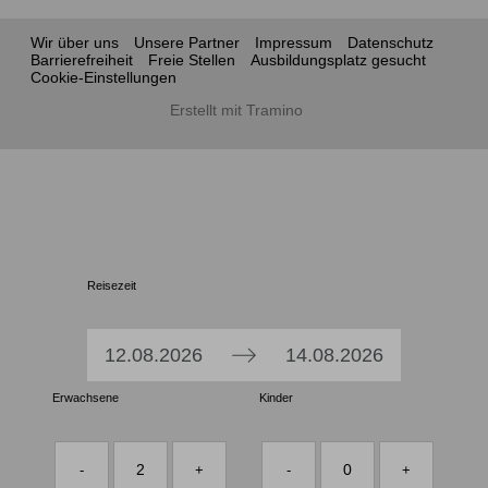
Wir über uns
Unsere Partner
Impressum
Datenschutz
Barrierefreiheit
Freie Stellen
Ausbildungsplatz gesucht
Cookie-Einstellungen
Erstellt mit Tramino
Reisezeit
Press
Press
12.08.2026
14.08.2026
the
the
Erwachsene
down
Kinder
down
arrow
arrow
key
key
2
0
-
+
-
+
to
to