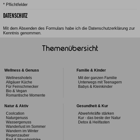
* Pflichtfelder
DATENSCHUTZ
Mit dem Absenden des Formulars habe ich die
Datenschutzerklärung
zur
Kenntnis genommen.
Themenübersicht
Wellness & Genuss
Familie & Kinder
Wellnesshotels
Mit der ganzen Familie
Allgäuer Küche
Unterwegs mit Teenagern
Für Feinschmecker
Babys & Kleinkinder
Bio & Vegan
Romantische Momente
Natur & Aktiv
Gesundheit & Kur
Coolcation
Abwehrkräfte stärken
Naturgenuss
Kur - das beste der Natur
Wassergenuss
Detox & Heilfasten
Wanderlust im Sommer
Wandern im Winter
Regenzauber
Rad & Mountainbike