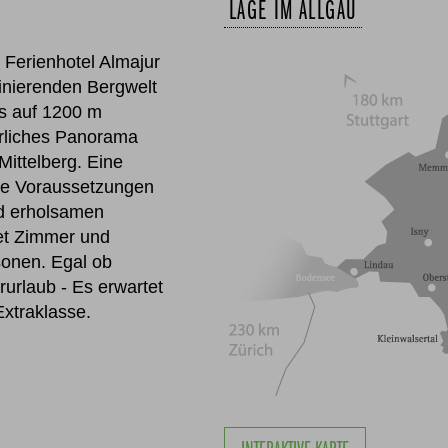
LAGE IM ALLGÄU
e Ferienhotel Almajur
zinierenden Bergwelt
es auf 1200 m
rrliches Panorama
Mittelberg. Eine
ale Voraussetzungen
d erholsamen
tet Zimmer und
sonen. Egal ob
urlaub - Es erwartet
Extraklasse.