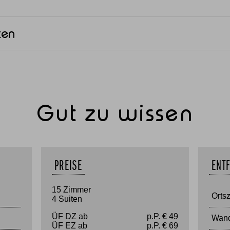
ten
Gut zu wissen
PREISE
ENT
15 Zimmer
Orts
4 Suiten
ÜF DZ ab
p.P. € 49
Wand
ÜF EZ ab
p.P. € 69