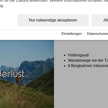
gen für die Zukunft widerrufen. Weitere Informationen erhalten Si
ng.
Nur notwendige akzeptieren
Al
Einstellungen
·
Datenschutze
Hüttengaudi
Wanderwege vor der T
8 Bergbahnen inklusiv
rlust