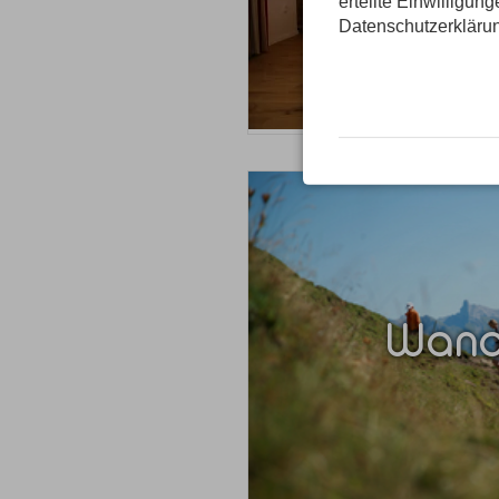
erteilte Einwilligun
Datenschutzerkläru
Wande