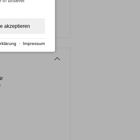
e in unserer
le akzeptieren
rklärung
·
Impressum
ür
e